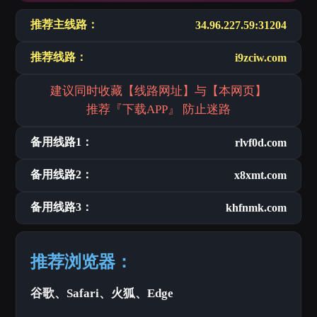
推荐主线路：
34.96.227.59:31204
推荐线路：
i9zciw.com
建议同时收藏【线路网址】与【本网页】
推荐『下载APP』 防止迷路
备用线路1：
rlvf0d.com
备用线路2：
x8xmt.com
备用线路3：
khfnmk.com
推荐浏览器：
谷歌、Safari、火狐、Edge